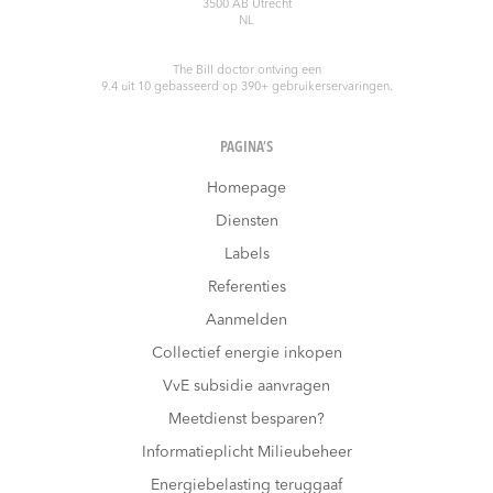
3500 AB
Utrecht
NL
The Bill doctor
ontving een
9.4
uit
10
gebasseerd op
390
+ gebruikerservaringen.
PAGINA’S
Homepage
Diensten
Labels
Referenties
Aanmelden
Collectief energie inkopen
VvE subsidie aanvragen
Meetdienst besparen?
Informatieplicht Milieubeheer
Energiebelasting teruggaaf