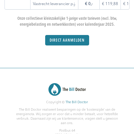
Vastrecht leverancier p.j.
€ 0,-
€ 119,88
€ 101
Onze collectieve kleinzakelijke 1-jarige vaste tarieven (excl. btw,
energiebelasting en netwerkkosten) voor kalenderjaar 2025.
DIRECT AANMELDEN
Copyright ©
The Bill Doctor
The Bill Doctor realiseert besparingen op de ‘kostenzijde’ van de
energienota. Wij zorgen er voor dat u minder betaalt, voor hetzelfde
verbruik. Daarnaast zijn wij uw klantenservice, vragen stelt u gewoon
aan ons.
Postbus 64