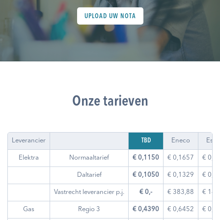
UPLOAD UW NOTA
Onze tarieven
Leverancier
TBD
Eneco
Esse
Elektra
Normaaltarief
€ 0,1150
€ 0,1657
€ 0,1
Daltarief
€ 0,1050
€ 0,1329
€ 0,1
Vastrecht leverancier p.j.
€ 0,-
€ 383,88
€ 149
Gas
Regio 3
€ 0,4390
€ 0,6452
€ 0,5