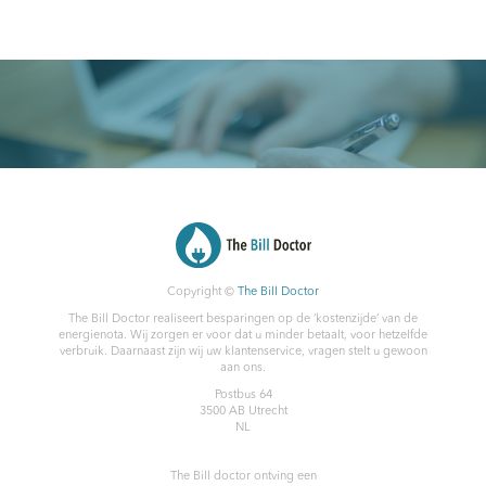
Copyright ©
The Bill Doctor
The Bill Doctor realiseert besparingen op de ‘kostenzijde’ van de
energienota. Wij zorgen er voor dat u minder betaalt, voor hetzelfde
verbruik. Daarnaast zijn wij uw klantenservice, vragen stelt u gewoon
aan ons.
Postbus 64
3500 AB
Utrecht
NL
The Bill doctor
ontving een