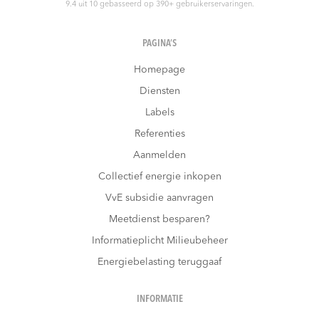
9.4
uit
10
gebasseerd op
390
+ gebruikerservaringen.
PAGINA’S
Homepage
Diensten
Labels
Referenties
Aanmelden
Collectief energie inkopen
VvE subsidie aanvragen
Meetdienst besparen?
Informatieplicht Milieubeheer
Energiebelasting teruggaaf
INFORMATIE