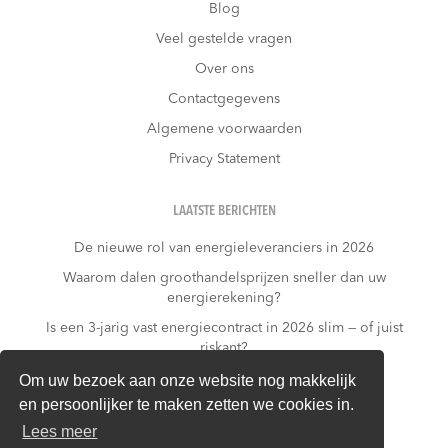
Blog
Veel gestelde vragen
Over ons
Contactgegevens
Algemene voorwaarden
Privacy Statement
LAATSTE BERICHTEN
De nieuwe rol van energieleveranciers in 2026
Waarom dalen groothandelsprijzen sneller dan uw
energierekening?
Is een 3-jarig vast energiecontract in 2026 slim — of juist
riskant?
Wat kost niets doen?
Om uw bezoek aan onze website nog makkelijk
en persoonlijker te maken zetten we cookies in.
Warmtepomp + dynamisch contract: gouden
combinatie of financieel risico?
Lees meer