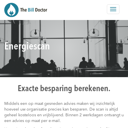
Toggle
navigat
Energiescan
Exacte besparing berekenen.
Middels een op maat gesneden advies maken wij inzichtelijk
hoeveel uw organisatie precies kan besparen. De scan is altijd
geheel kosteloos en vrijblijvend. Binnen 2 werkdagen ontvangt u
een advies op maat per e-mail.