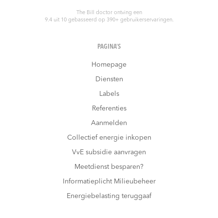
The Bill doctor
ontving een
9.4
uit
10
gebasseerd op
390
+ gebruikerservaringen.
PAGINA’S
Homepage
Diensten
Labels
Referenties
Aanmelden
Collectief energie inkopen
VvE subsidie aanvragen
Meetdienst besparen?
Informatieplicht Milieubeheer
Energiebelasting teruggaaf