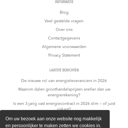
INFORMATIE
Blog
Veel gestelde vragen
Over ons
Contactgegevens
Algemene voorwaarden
Privacy Statement
LAATSTE BERICHTEN
De nieuwe rol van energieleveranciers in 2026
Waarom dalen groothandelsprijzen sneller dan uw
energierekening?
Is een 3-jarig vast energiecontract in 2026 slim — of juist
riskant?
Wat kost niets doen?
Om uw bezoek aan onze website nog makkelijk
en persoonlijker te maken zetten we cookies in.
Warmtepomp + dynamisch contract: gouden