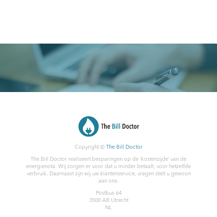
Copyright ©
The Bill Doctor
The Bill Doctor realiseert besparingen op de ‘kostenzijde’ van de
energienota. Wij zorgen er voor dat u minder betaalt, voor hetzelfde
verbruik. Daarnaast zijn wij uw klantenservice, vragen stelt u gewoon
aan ons.
Postbus 64
3500 AB
Utrecht
NL