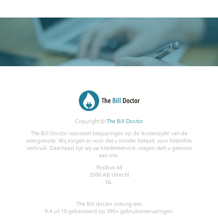
Copyright ©
The Bill Doctor
The Bill Doctor realiseert besparingen op de ‘kostenzijde’ van de
energienota. Wij zorgen er voor dat u minder betaalt, voor hetzelfde
verbruik. Daarnaast zijn wij uw klantenservice, vragen stelt u gewoon
aan ons.
Postbus 64
3500 AB
Utrecht
NL
The Bill doctor
ontving een
9.4
uit
10
gebasseerd op
390
+ gebruikerservaringen.