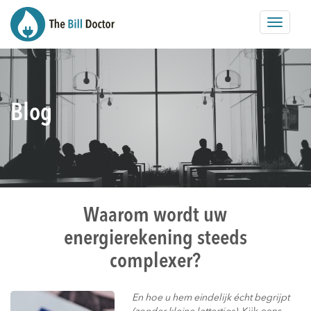
Toggle
navigat
Blog
Waarom wordt uw
energierekening steeds
complexer?
En hoe u hem eindelijk écht begrijpt