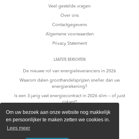
Veel gestelde vragen
Over ons
Contactgegevens
Algemene voorwaarden
Privacy Statement
LAATSTE BERICHTEN
De nieuwe rol van energieleveranciers in 2026
Waarom dalen groothandelsprijzen sneller dan uw
energierekening?
Is een 3-jarig vast energiecontract in 2026 slim — of juist
riskant?
Wat kost niets doen?
Om uw bezoek aan onze website nog makkelijk
en persoonlijker te maken zetten we cookies in.
Warmtepomp + dynamisch contract: gouden
combinatie of financieel risico?
Lees meer
Van piekverbruiker naar slimme gebruiker