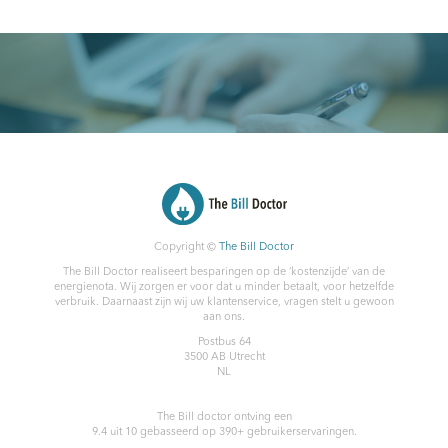
Copyright ©
The Bill Doctor
The Bill Doctor realiseert besparingen op de ‘kostenzijde’ van de
energienota. Wij zorgen er voor dat u minder betaalt, voor hetzelfde
verbruik. Daarnaast zijn wij uw klantenservice, vragen stelt u gewoon
aan ons.
Postbus 64
3500 AB
Utrecht
NL
The Bill doctor
ontving een
9.4
uit
10
gebasseerd op
390
+ gebruikerservaringen.