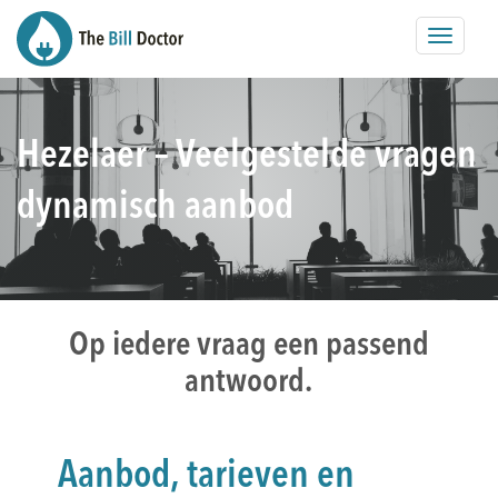
Toggle
navigat
Hezelaer – Veelgestelde vragen
dynamisch aanbod
Op iedere vraag een passend
antwoord.
Aanbod, tarieven en