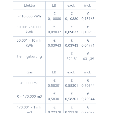
Elektra
EB
excl.
incl.
€
€
€
< 10.000 kWh
0,10880
0,10880
0,13165
10.001 – 50.000
€
€
€
kWh
0,09037
0,09037
0,10935
50.001 – 10 mln
€
€
€
kWh
0,03943
0,03943
0,04771
€
€
Heffingskorting
-521,81
-631,39
Gas
EB
excl.
incl.
€
€
€
< 5.000 m3
0,58301
0,58301
0,70544
€
€
€
0 – 170.000 m3
0,58301
0,58301
0,70544
170.001 – 1 mln
€
€
€
m3
0,22378
0,22378
0,27077