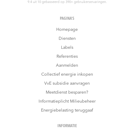
9.4
uit
10
gebasseerd op
390
+ gebruikerservaringen.
PAGINA’S
Homepage
Diensten
Labels
Referenties
Aanmelden
Collectief energie inkopen
VvE subsidie aanvragen
Meetdienst besparen?
Informatieplicht Milieubeheer
Energiebelasting teruggaaf
INFORMATIE