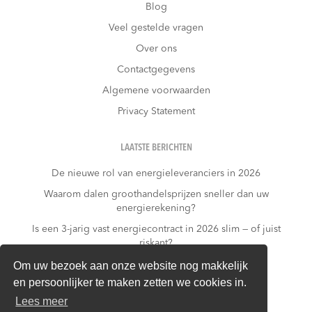
Blog
Veel gestelde vragen
Over ons
Contactgegevens
Algemene voorwaarden
Privacy Statement
LAATSTE BERICHTEN
De nieuwe rol van energieleveranciers in 2026
Waarom dalen groothandelsprijzen sneller dan uw
energierekening?
Is een 3-jarig vast energiecontract in 2026 slim — of juist
riskant?
Wat kost niets doen?
Om uw bezoek aan onze website nog makkelijk
en persoonlijker te maken zetten we cookies in.
Warmtepomp + dynamisch contract: gouden
combinatie of financieel risico?
Lees meer