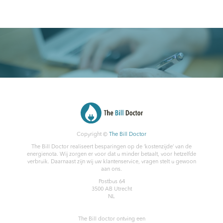
Copyright ©
The Bill Doctor
The Bill Doctor realiseert besparingen op de ‘kostenzijde’ van de
energienota. Wij zorgen er voor dat u minder betaalt, voor hetzelfde
verbruik. Daarnaast zijn wij uw klantenservice, vragen stelt u gewoon
aan ons.
Postbus 64
3500 AB
Utrecht
NL
The Bill doctor
ontving een