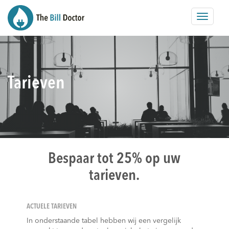
Toggle
navigat
Tarieven
Bespaar tot 25% op uw
tarieven.
ACTUELE TARIEVEN
In onderstaande tabel hebben wij een vergelijk