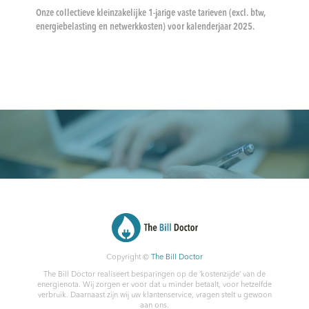
Onze collectieve kleinzakelijke 1-jarige vaste tarieven (excl. btw,
energiebelasting en netwerkkosten) voor kalenderjaar 2025.
Copyright ©
The Bill Doctor
The Bill Doctor realiseert besparingen op de ‘kostenzijde’ van de
energienota. Wij zorgen er voor dat u minder betaalt, voor hetzelfde
verbruik. Daarnaast zijn wij uw klantenservice, vragen stelt u gewoon
aan ons.