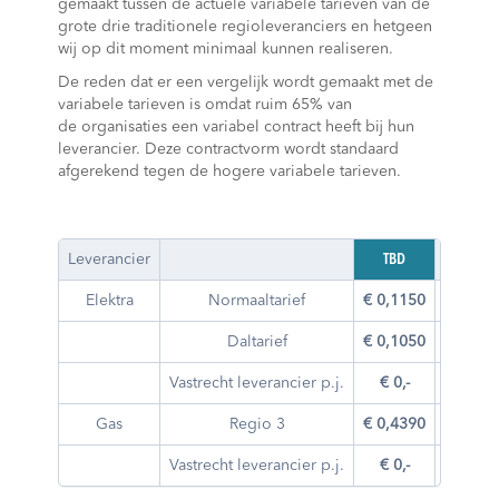
gemaakt tussen de actuele variabele tarieven van de
grote drie traditionele regioleveranciers en hetgeen
wij op dit moment minimaal kunnen realiseren.
De reden dat er een vergelijk wordt gemaakt met de
variabele tarieven is omdat ruim 65% van
de organisaties een variabel contract heeft bij hun
leverancier. Deze contractvorm wordt standaard
afgerekend tegen de hogere variabele tarieven.
Leverancier
TBD
Eneco
Elektra
Normaaltarief
€ 0,1150
€ 0,16
Daltarief
€ 0,1050
€ 0,13
Vastrecht leverancier p.j.
€ 0,-
€ 383,
Gas
Regio 3
€ 0,4390
€ 0,64
Vastrecht leverancier p.j.
€ 0,-
€ 119,