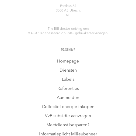
Postbus 64
3500 AB
Utrecht
NL
The Bill doctor
ontving een
9.4
uit
10
gebasseerd op
390
+ gebruikerservaringen.
PAGINA’S
Homepage
Diensten
Labels
Referenties
Aanmelden
Collectief energie inkopen
VvE subsidie aanvragen
Meetdienst besparen?
Informatieplicht Milieubeheer