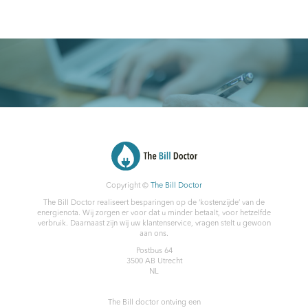
Copyright ©
The Bill Doctor
The Bill Doctor realiseert besparingen op de ‘kostenzijde’ van de
energienota. Wij zorgen er voor dat u minder betaalt, voor hetzelfde
verbruik. Daarnaast zijn wij uw klantenservice, vragen stelt u gewoon
aan ons.
Postbus 64
3500 AB
Utrecht
NL
The Bill doctor
ontving een