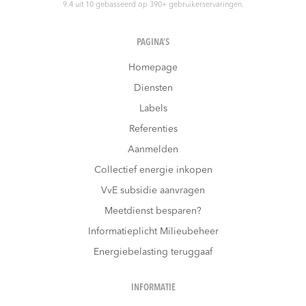
9.4
uit
10
gebasseerd op
390
+ gebruikerservaringen.
PAGINA’S
Homepage
Diensten
Labels
Referenties
Aanmelden
Collectief energie inkopen
VvE subsidie aanvragen
Meetdienst besparen?
Informatieplicht Milieubeheer
Energiebelasting teruggaaf
INFORMATIE