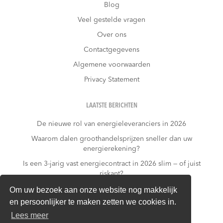
Blog
Veel gestelde vragen
Over ons
Contactgegevens
Algemene voorwaarden
Privacy Statement
LAATSTE BERICHTEN
De nieuwe rol van energieleveranciers in 2026
Waarom dalen groothandelsprijzen sneller dan uw
energierekening?
Is een 3-jarig vast energiecontract in 2026 slim — of juist
riskant?
Wat kost niets doen?
Om uw bezoek aan onze website nog makkelijk
en persoonlijker te maken zetten we cookies in.
Warmtepomp + dynamisch contract: gouden
combinatie of financieel risico?
Lees meer