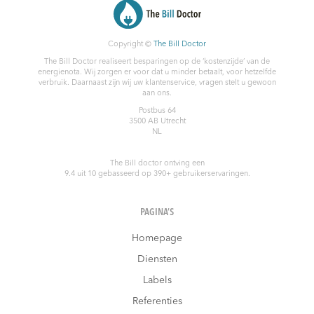
Copyright ©
The Bill Doctor
The Bill Doctor realiseert besparingen op de ‘kostenzijde’ van de
energienota. Wij zorgen er voor dat u minder betaalt, voor hetzelfde
verbruik. Daarnaast zijn wij uw klantenservice, vragen stelt u gewoon
aan ons.
Postbus 64
3500 AB
Utrecht
NL
The Bill doctor
ontving een
9.4
uit
10
gebasseerd op
390
+ gebruikerservaringen.
PAGINA’S
Homepage
Diensten
Labels
Referenties