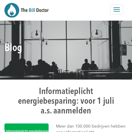
Toggle
navigat
Blog
Informatieplicht
energiebesparing: voor 1 juli
a.s. aanmelden
Meer dan 100.000 bedrijven hebben