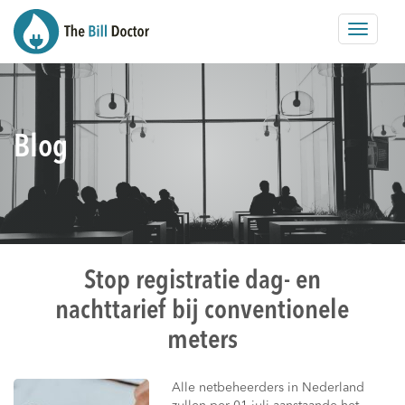
Toggle
navigat
Blog
Stop registratie dag- en
nachttarief bij conventionele
meters
Alle netbeheerders in Nederland