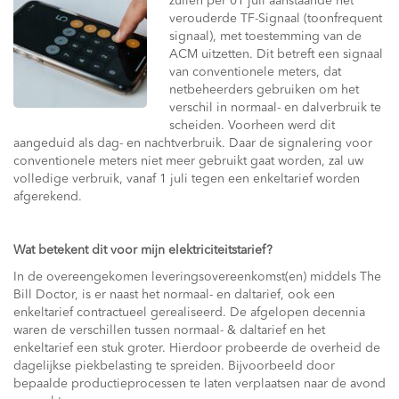
zullen per 01 juli aanstaande het
verouderde TF-Signaal (toonfrequent
signaal), met toestemming van de
ACM uitzetten. Dit betreft een signaal
van conventionele meters, dat
netbeheerders gebruiken om het
verschil in normaal- en dalverbruik te
scheiden. Voorheen werd dit
aangeduid als dag- en nachtverbruik. Daar de signalering voor
conventionele meters niet meer gebruikt gaat worden, zal uw
volledige verbruik, vanaf 1 juli tegen een enkeltarief worden
afgerekend.
Wat betekent dit voor mijn elektriciteitstarief?
In de overeengekomen leveringsovereenkomst(en) middels The
Bill Doctor, is er naast het normaal- en daltarief, ook een
enkeltarief contractueel gerealiseerd. De afgelopen decennia
waren de verschillen tussen normaal- & daltarief en het
enkeltarief een stuk groter. Hierdoor probeerde de overheid de
dagelijkse piekbelasting te spreiden. Bijvoorbeeld door
bepaalde productieprocessen te laten verplaatsen naar de avond