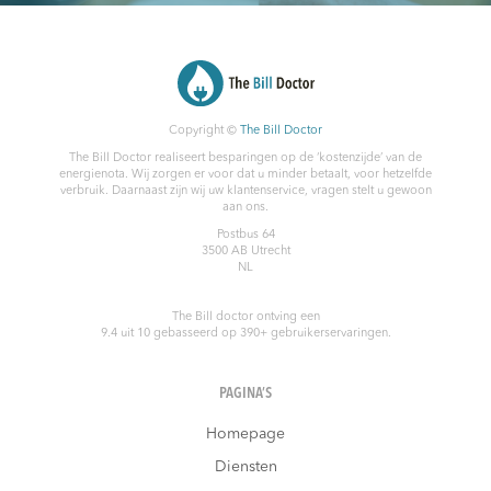
Copyright ©
The Bill Doctor
The Bill Doctor realiseert besparingen op de ‘kostenzijde’ van de
energienota. Wij zorgen er voor dat u minder betaalt, voor hetzelfde
verbruik. Daarnaast zijn wij uw klantenservice, vragen stelt u gewoon
aan ons.
Postbus 64
3500 AB
Utrecht
NL
The Bill doctor
ontving een
9.4
uit
10
gebasseerd op
390
+ gebruikerservaringen.
PAGINA’S
Homepage
Diensten