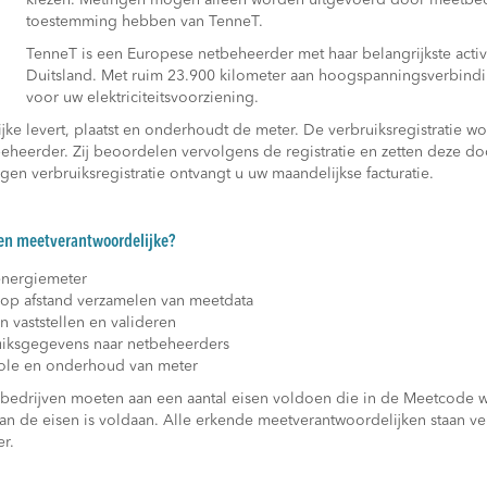
kiezen. Metingen mogen alleen worden uitgevoerd door meetbed
toestemming hebben van TenneT.
TenneT is een Europese netbeheerder met haar belangrijkste activ
Duitsland. Met ruim 23.900 kilometer aan hoogspanningsverbind
voor uw elektriciteitsvoorziening.
ke levert, plaatst en onderhoudt de meter. De verbruiksregistratie w
eheerder. Zij beoordelen vervolgens de registratie en zetten deze doo
en verbruiksregistratie ontvangt u uw maandelijkse facturatie.
een meetverantwoordelijke?
energiemeter
f op afstand verzamelen van meetdata
 vaststellen en valideren
uiksgegevens naar netbeheerders
role en onderhoud van meter
 bedrijven moeten aan een aantal eisen voldoen die in de Meetcode 
an de eisen is voldaan. Alle erkende meetverantwoordelijken staan ve
r.