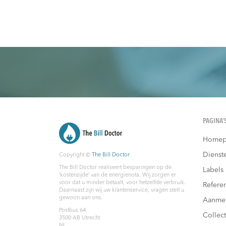
PAGINA’
Homep
Dienst
Copyright ©
The Bill Doctor
The Bill Doctor realiseert besparingen op de
Labels
‘kostenzijde’ van de energienota. Wij zorgen er
voor dat u minder betaalt, voor hetzelfde verbruik.
Referen
Daarnaast zijn wij uw klantenservice, vragen stelt u
gewoon aan ons.
Aanme
Postbus 64
Collec
3500 AB
Utrecht
NL