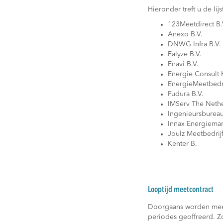
Hieronder treft u de lij
123Meetdirect B.
Anexo B.V.
DNWG Infra B.V.
Ealyze B.V.
Enavi B.V.
Energie Consult 
EnergieMeetbedri
Fudura B.V.
IMServ The Neth
Ingenieursbureau
Innax Energiem
Joulz Meetbedrijf
Kenter B.
Looptijd meetcontract
Doorgaans worden meet
periodes geoffreerd. Zo