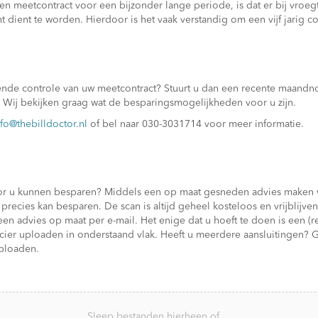
en meetcontract voor een bijzonder lange periode, is dat er bij vroeg
dient te worden. Hierdoor is het vaak verstandig om een vijf jarig cont
jvende controle van uw meetcontract? Stuurt u dan een recente maandn
 Wij bekijken graag wat de besparingsmogelijkheden voor u zijn.
nfo@thebilldoctor.nl
of bel naar 030-3031714 voor meer informatie.
oor u kunnen besparen? Middels een op maat gesneden advies maken wij
precies kan besparen. De scan is altijd geheel kosteloos en vrijblijve
n advies op maat per e-mail. Het enige dat u hoeft te doen is een (r
ncier uploaden in onderstaand vlak. Heeft u meerdere aansluitingen?
uploaden.
Sleep bestanden hierheen of