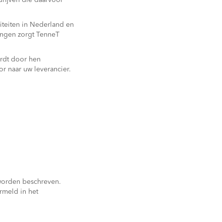
rijven die daarvoor
iteiten in Nederland en
ingen zorgt TenneT
ordt door hen
r naar uw leverancier.
worden beschreven.
rmeld in het