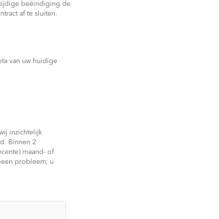
tijdige beëindiging de
ract af te sluiten.
ota van uw huidige
 inzichtelijk
nd. Binnen 2
ecente) maand- of
 Geen probleem; u