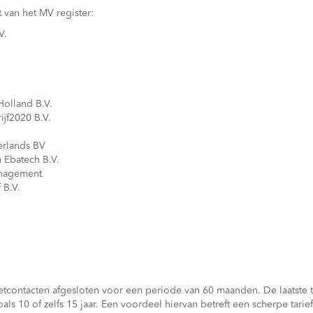
st van het MV register:
V.
Holland B.V.
jf2020 B.V.
erlands BV
 Ebatech B.V.
anagement
 B.V.
contacten afgesloten voor een periode van 60 maanden. De laatste t
als 10 of zelfs 15 jaar. Een voordeel hiervan betreft een scherpe tarie