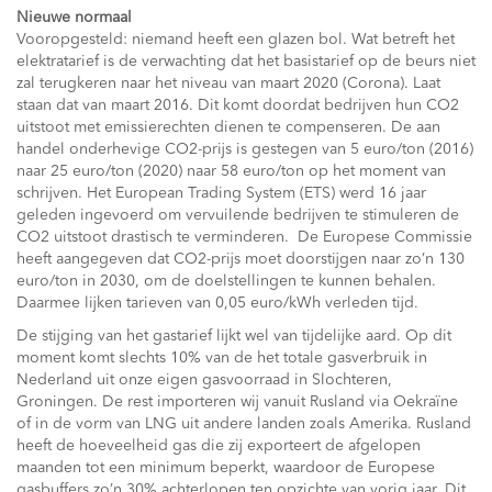
Nieuwe normaal
Vooropgesteld: niemand heeft een glazen bol. Wat betreft het
elektratarief is de verwachting dat het basistarief op de beurs niet
zal terugkeren naar het niveau van maart 2020 (Corona). Laat
staan dat van maart 2016. Dit komt doordat bedrijven hun CO2
uitstoot met emissierechten dienen te compenseren. De aan
handel onderhevige CO2-prijs is gestegen van 5 euro/ton (2016)
naar 25 euro/ton (2020) naar 58 euro/ton op het moment van
schrijven. Het European Trading System (ETS) werd 16 jaar
geleden ingevoerd om vervuilende bedrijven te stimuleren de
CO2 uitstoot drastisch te verminderen. De Europese Commissie
heeft aangegeven dat CO2-prijs moet doorstijgen naar zo’n 130
euro/ton in 2030, om de doelstellingen te kunnen behalen.
Daarmee lijken tarieven van 0,05 euro/kWh verleden tijd.
De stijging van het gastarief lijkt wel van tijdelijke aard. Op dit
moment komt slechts 10% van de het totale gasverbruik in
Nederland uit onze eigen gasvoorraad in Slochteren,
Groningen. De rest importeren wij vanuit Rusland via Oekraïne
of in de vorm van LNG uit andere landen zoals Amerika. Rusland
heeft de hoeveelheid gas die zij exporteert de afgelopen
maanden tot een minimum beperkt, waardoor de Europese
gasbuffers zo’n 30% achterlopen ten opzichte van vorig jaar. Dit