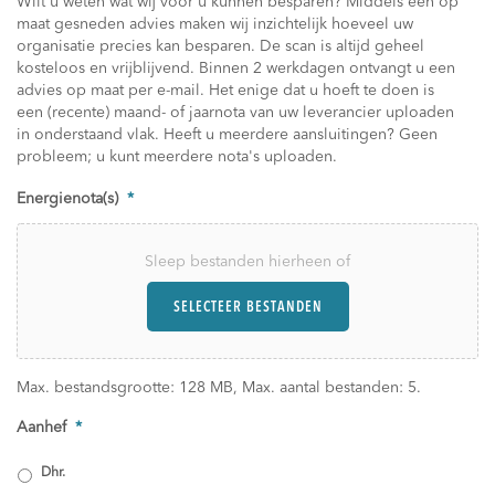
Wilt u weten wat wij voor u kunnen besparen? Middels een op
maat gesneden advies maken wij inzichtelijk hoeveel uw
organisatie precies kan besparen. De scan is altijd geheel
kosteloos en vrijblijvend. Binnen 2 werkdagen ontvangt u een
advies op maat per e-mail. Het enige dat u hoeft te doen is
een (recente) maand- of jaarnota van uw leverancier uploaden
in onderstaand vlak. Heeft u meerdere aansluitingen? Geen
probleem; u kunt meerdere nota's uploaden.
Energienota(s)
*
Sleep bestanden hierheen of
SELECTEER BESTANDEN
Max. bestandsgrootte: 128 MB, Max. aantal bestanden: 5.
Aanhef
*
Dhr.