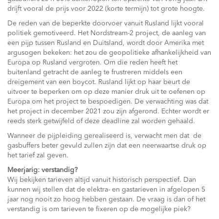
drijft vooral de prijs voor 2022 (korte termijn) tot grote hoogte.
De reden van de beperkte doorvoer vanuit Rusland lijkt vooral
politiek gemotiveerd. Het Nordstream-2 project, de aanleg van
een pijp tussen Rusland en Duitsland, wordt door Amerika met
argusogen bekeken: het zou de geopolitieke afhankelijkheid van
Europa op Rusland vergroten. Om die reden heeft het
buitenland getracht de aanleg te frustreren middels een
dreigement van een boycot. Rusland lijkt op haar beurt de
uitvoer te beperken om op deze manier druk uit te oefenen op
Europa om het project te bespoedigen. De verwachting was dat
het project in december 2021 zou zijn afgerond. Echter wordt er
reeds sterk getwijfeld of deze deadline zal worden gehaald.
Wanneer de pijpleiding gerealiseerd is, verwacht men dat de
gasbuffers beter gevuld zullen zijn dat een neerwaartse druk op
het tarief zal geven.
Meerjarig: verstandig?
Wij bekijken tarieven altijd vanuit historisch perspectief. Dan
kunnen wij stellen dat de elektra- en gastarieven in afgelopen 5
jaar nog nooit zo hoog hebben gestaan. De vraag is dan of het
verstandig is om tarieven te fixeren op de mogelijke piek?