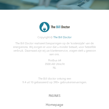
Copyright ©
The Bill Doctor
The Bill Doctor realiseert besparingen op de ‘kostenzijde’ van de
energienota. Wij zorgen er voor dat u minder betaalt, voor hetzelfde
verbruik. Daarnaast zijn wij uw klantenservice, vragen stelt u gewoon
aan ons.
Postbus 64
3500 AB
Utrecht
NL
The Bill doctor
ontving een
9.4
uit
10
gebasseerd op
390
+ gebruikerservaringen.
PAGINA’S
Homepage