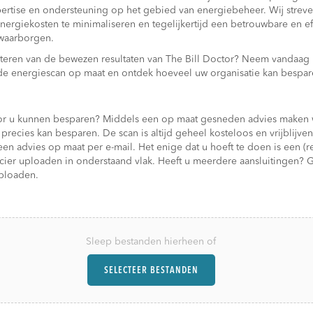
pertise en ondersteuning op het gebied van energiebeheer. Wij strev
nergiekosten te minimaliseren en tegelijkertijd een betrouwbare en ef
 waarborgen.
fiteren van de bewezen resultaten van The Bill Doctor? Neem vandaag
nde energiescan op maat en ontdek hoeveel uw organisatie kan bespar
oor u kunnen besparen? Middels een op maat gesneden advies maken wij
precies kan besparen. De scan is altijd geheel kosteloos en vrijblijve
n advies op maat per e-mail. Het enige dat u hoeft te doen is een (r
ncier uploaden in onderstaand vlak. Heeft u meerdere aansluitingen?
uploaden.
Sleep bestanden hierheen of
SELECTEER BESTANDEN