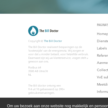
PAGINA’
Homep
Dienst
Copyright ©
The Bill Doctor
The Bill Doctor realiseert besparingen op de
Labels
‘kostenzijde’ van de energienota. Wij zorgen er
voor dat u minder betaalt, voor hetzelfde verbruik.
Referen
Daarnaast zijn wij uw klantenservice, vragen stelt u
gewoon aan ons.
Aanme
Postbus 64
Collec
3500 AB
Utrecht
NL
VvE su
Meetdi
The Bill doctor
ontving een
9.4
uit
10
gebasseerd op
390
+
Inform
gebruikerservaringen.
Energi
Om uw bezoek aan onze website nog makkelijk en persoonli