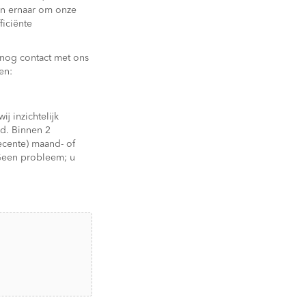
en ernaar om onze
ficiënte
 nog contact met ons
en:
 inzichtelijk
nd. Binnen 2
ecente) maand- of
 Geen probleem; u