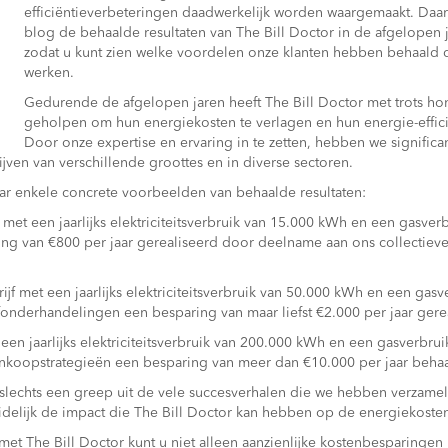
efficiëntieverbeteringen daadwerkelijk worden waargemaakt. Daa
blog de behaalde resultaten van The Bill Doctor in de afgelopen 
zodat u kunt zien welke voordelen onze klanten hebben behaald 
werken.
Gedurende de afgelopen jaren heeft The Bill Doctor met trots ho
geholpen om hun energiekosten te verlagen en hun energie-effici
Door onze expertise en ervaring in te zetten, hebben we signific
jven van verschillende groottes en in diverse sectoren.
aar enkele concrete voorbeelden van behaalde resultaten:
f met een jaarlijks elektriciteitsverbruik van 15.000 kWh en een gasve
g van €800 per jaar gerealiseerd door deelname aan ons collectieve
jf met een jaarlijks elektriciteitsverbruik van 50.000 kWh en een gas
efonderhandelingen een besparing van maar liefst €2.000 per jaar gere
 een jaarlijks elektriciteitsverbruik van 200.000 kWh en een gasverbru
inkoopstrategieën een besparing van meer dan €10.000 per jaar behaa
slechts een greep uit de vele succesverhalen die we hebben verzamel
uidelijk de impact die The Bill Doctor kan hebben op de energiekosten
et The Bill Doctor kunt u niet alleen aanzienlijke kostenbesparingen 