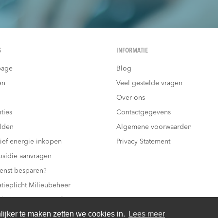
S
INFORMATIE
age
Blog
en
Veel gestelde vragen
Over ons
ties
Contactgegevens
lden
Algemene voorwaarden
tief energie inkopen
Privacy Statement
bsidie aanvragen
enst besparen?
atieplicht Milieubeheer
ebelasting teruggaaf
jker te maken zetten we cookies in.
Lees meer