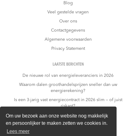
Blog
Veel gestelde vragen
Over ons
Contactgegevens
Algemene voorwaarden
Privacy Statement
LAATSTE BERICHTEN
De nieuwe rol van energieleveranciers in 2026
Waarom dalen groothandelsprijzen sneller dan uw
energierekening?
Is een 3-jarig vast energiecontract in 2026 slim — of juist
riskant?
Wat kost niets doen?
Om uw bezoek aan onze website nog makkelijk
en persoonlijker te maken zetten we cookies in.
Warmtepomp + dynamisch contract: gouden
combinatie of financieel risico?
Lees meer