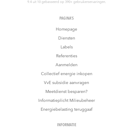
9.4
uit
10
gebasseerd op
390
+ gebruikerservaringen.
PAGINA’S
Homepage
Diensten
Labels
Referenties
Aanmelden
Collectief energie inkopen
VvE subsidie aanvragen
Meetdienst besparen?
Informatieplicht Milieubeheer
Energiebelasting teruggaaf
INFORMATIE