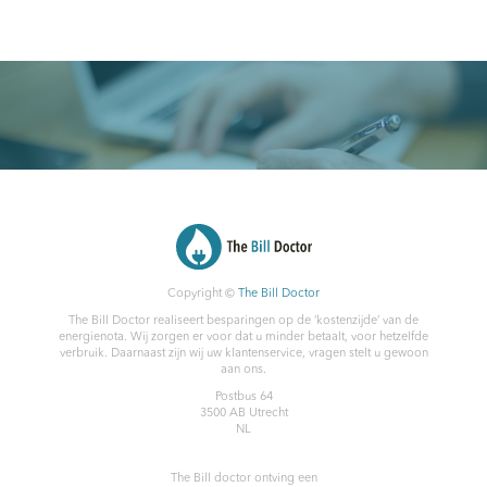
Copyright ©
The Bill Doctor
The Bill Doctor realiseert besparingen op de ‘kostenzijde’ van de
energienota. Wij zorgen er voor dat u minder betaalt, voor hetzelfde
verbruik. Daarnaast zijn wij uw klantenservice, vragen stelt u gewoon
aan ons.
Postbus 64
3500 AB
Utrecht
NL
The Bill doctor
ontving een