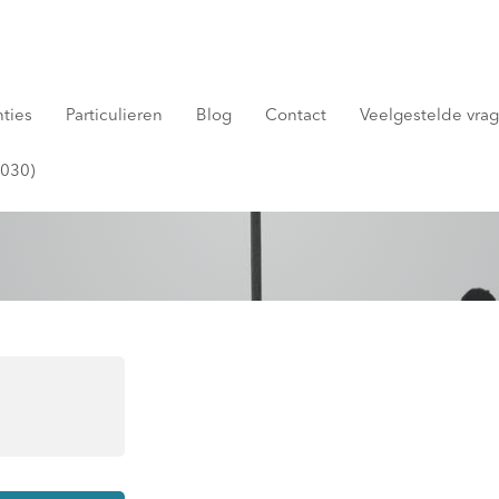
nties
Particulieren
Blog
Contact
Veelgestelde vrage
jf
2030)