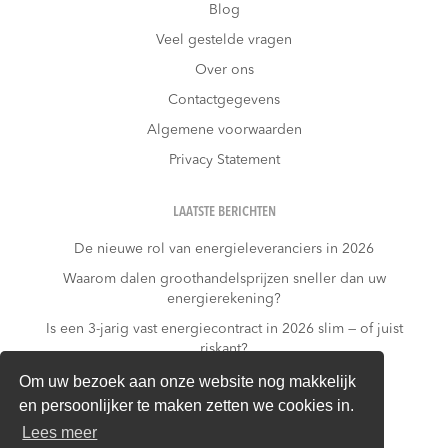
Blog
Veel gestelde vragen
Over ons
Contactgegevens
Algemene voorwaarden
Privacy Statement
LAATSTE BERICHTEN
De nieuwe rol van energieleveranciers in 2026
Waarom dalen groothandelsprijzen sneller dan uw
energierekening?
Is een 3-jarig vast energiecontract in 2026 slim — of juist
riskant?
Wat kost niets doen?
Om uw bezoek aan onze website nog makkelijk
en persoonlijker te maken zetten we cookies in.
Warmtepomp + dynamisch contract: gouden
combinatie of financieel risico?
Lees meer