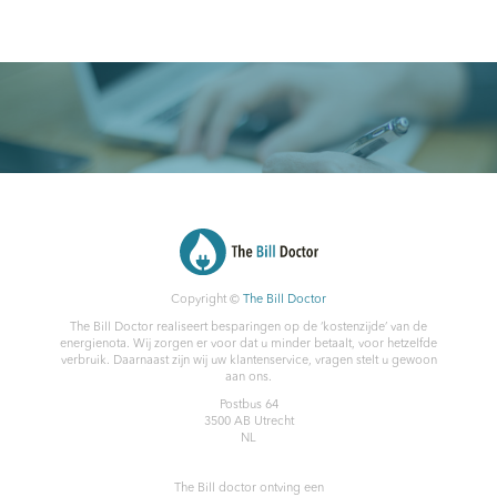
Copyright ©
The Bill Doctor
The Bill Doctor realiseert besparingen op de ‘kostenzijde’ van de
energienota. Wij zorgen er voor dat u minder betaalt, voor hetzelfde
verbruik. Daarnaast zijn wij uw klantenservice, vragen stelt u gewoon
aan ons.
Postbus 64
3500 AB
Utrecht
NL
The Bill doctor
ontving een