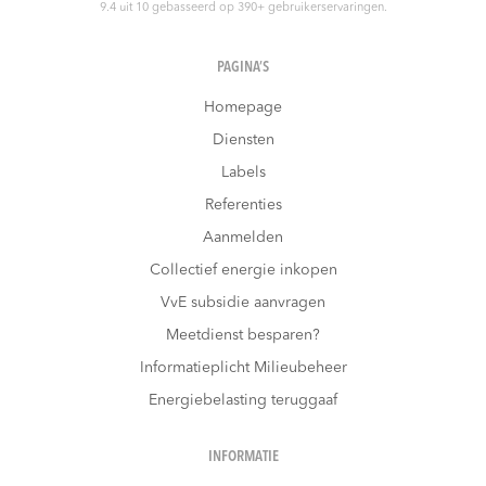
9.4
uit
10
gebasseerd op
390
+ gebruikerservaringen.
PAGINA’S
Homepage
Diensten
Labels
Referenties
Aanmelden
Collectief energie inkopen
VvE subsidie aanvragen
Meetdienst besparen?
Informatieplicht Milieubeheer
Energiebelasting teruggaaf
INFORMATIE