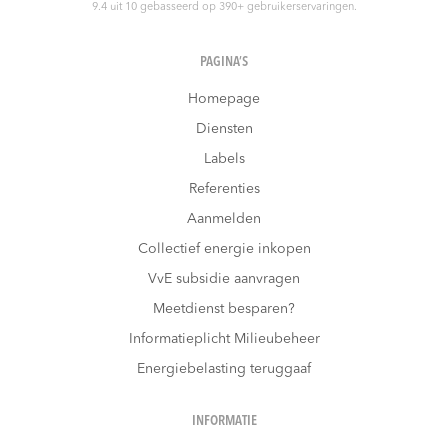
9.4
uit
10
gebasseerd op
390
+ gebruikerservaringen.
PAGINA’S
Homepage
Diensten
Labels
Referenties
Aanmelden
Collectief energie inkopen
VvE subsidie aanvragen
Meetdienst besparen?
Informatieplicht Milieubeheer
Energiebelasting teruggaaf
INFORMATIE