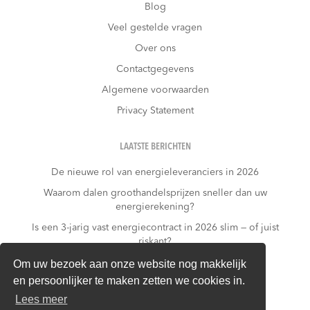
Blog
Veel gestelde vragen
Over ons
Contactgegevens
Algemene voorwaarden
Privacy Statement
LAATSTE BERICHTEN
De nieuwe rol van energieleveranciers in 2026
Waarom dalen groothandelsprijzen sneller dan uw
energierekening?
Is een 3-jarig vast energiecontract in 2026 slim — of juist
riskant?
Wat kost niets doen?
Om uw bezoek aan onze website nog makkelijk
en persoonlijker te maken zetten we cookies in.
Warmtepomp + dynamisch contract: gouden
combinatie of financieel risico?
Lees meer