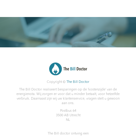
Copyright ©
The Bill Doctor
The Bill Doctor realiseert besparingen op de ‘kostenzijde’ van de
energienota. Wij zorgen er voor dat u minder betaalt, voor hetzelfde
verbruik. Daarnaast zijn wij uw klantenservice, vragen stelt u gewoon
aan ons.
Postbus 64
3500 AB
Utrecht
NL
The Bill doctor
ontving een