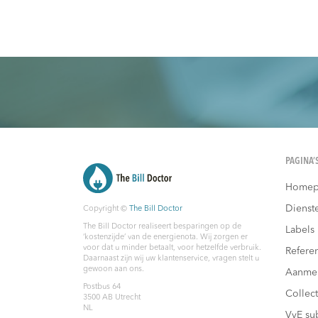
PAGINA’
Homep
Dienst
Copyright ©
The Bill Doctor
The Bill Doctor realiseert besparingen op de
Labels
‘kostenzijde’ van de energienota. Wij zorgen er
voor dat u minder betaalt, voor hetzelfde verbruik.
Referen
Daarnaast zijn wij uw klantenservice, vragen stelt u
gewoon aan ons.
Aanme
Postbus 64
Collec
3500 AB
Utrecht
NL
VvE su