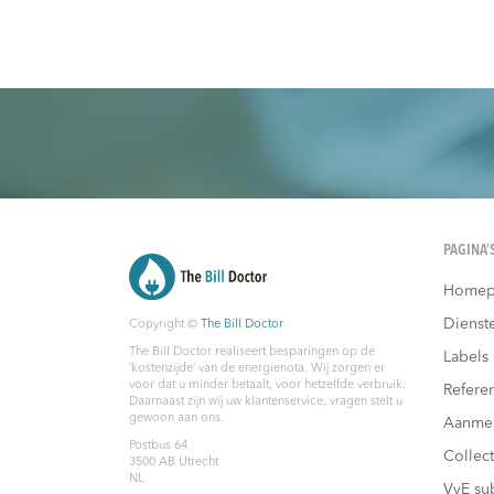
PAGINA’
Homep
Dienst
Copyright ©
The Bill Doctor
The Bill Doctor realiseert besparingen op de
Labels
‘kostenzijde’ van de energienota. Wij zorgen er
voor dat u minder betaalt, voor hetzelfde verbruik.
Referen
Daarnaast zijn wij uw klantenservice, vragen stelt u
gewoon aan ons.
Aanme
Postbus 64
Collec
3500 AB
Utrecht
NL
VvE su