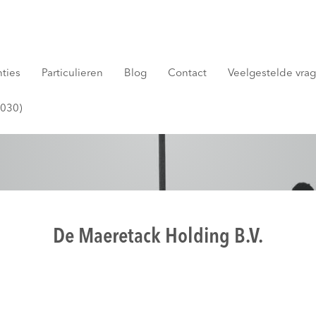
nties
Particulieren
Blog
Contact
Veelgestelde vrage
2030)
De Maeretack Holding B.V.