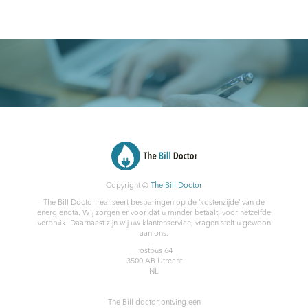
Copyright ©
The Bill Doctor
The Bill Doctor realiseert besparingen op de ‘kostenzijde’ van de
energienota. Wij zorgen er voor dat u minder betaalt, voor hetzelfde
verbruik. Daarnaast zijn wij uw klantenservice, vragen stelt u gewoon
aan ons.
Postbus 64
3500 AB
Utrecht
NL
The Bill doctor
ontving een