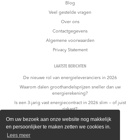
Blog
Veel gestelde vragen
Over ons
Contactgegevens
Algemene voorwaarden
Privacy Statement
LAATSTE BERICHTEN
De nieuwe rol van energieleveranciers in 2026
Waarom dalen groothandelsprijzen sneller dan uw
energierekening?
Is een 3-jarig vast energiecontract in 2026 slim — of juist
riskant?
Wat kost niets doen?
Om uw bezoek aan onze website nog makkelijk
en persoonlijker te maken zetten we cookies in.
Warmtepomp + dynamisch contract: gouden
combinatie of financieel risico?
Lees meer