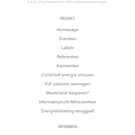
9.4
uit
10
gebasseerd op
390
+ gebruikerservaringen.
PAGINA’S
Homepage
Diensten
Labels
Referenties
Aanmelden
Collectief energie inkopen
VvE subsidie aanvragen
Meetdienst besparen?
Informatieplicht Milieubeheer
Energiebelasting teruggaaf
INFORMATIE