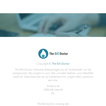
Copyright ©
The Bill Doctor
The Bill Doctor realiseert besparingen op de ‘kostenzijde’ van de
energienota. Wij zorgen er voor dat u minder betaalt, voor hetzelfde
verbruik. Daarnaast zijn wij uw klantenservice, vragen stelt u gewoon
aan ons.
Postbus 64
3500 AB
Utrecht
NL
The Bill doctor
ontving een