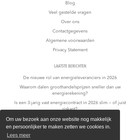
Blog
Veel gestelde vragen
Over ons
Contactgegevens
Algemene voorwaarden
Privacy Statement
LAATSTE BERICHTEN
De nieuwe rol van energieleveranciers in 2026
Waarom dalen groothandelsprijzen sneller dan uw
energierekening?
Is een 3-jarig vast energiecontract in 2026 slim — of juist
riskant?
Wat kost niets doen?
Om uw bezoek aan onze website nog makkelijk
en persoonlijker te maken zetten we cookies in.
Warmtepomp + dynamisch contract: gouden
combinatie of financieel risico?
Lees meer