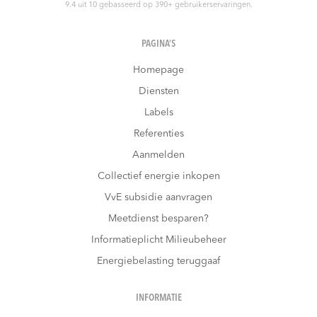
9.4
uit
10
gebasseerd op
390
+ gebruikerservaringen.
PAGINA’S
Homepage
Diensten
Labels
Referenties
Aanmelden
Collectief energie inkopen
VvE subsidie aanvragen
Meetdienst besparen?
Informatieplicht Milieubeheer
Energiebelasting teruggaaf
INFORMATIE