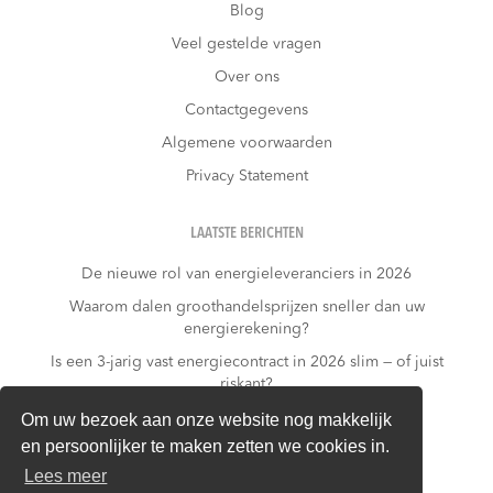
Blog
Veel gestelde vragen
Over ons
Contactgegevens
Algemene voorwaarden
Privacy Statement
LAATSTE BERICHTEN
De nieuwe rol van energieleveranciers in 2026
Waarom dalen groothandelsprijzen sneller dan uw
energierekening?
Is een 3-jarig vast energiecontract in 2026 slim — of juist
riskant?
Wat kost niets doen?
Om uw bezoek aan onze website nog makkelijk
en persoonlijker te maken zetten we cookies in.
Warmtepomp + dynamisch contract: gouden
combinatie of financieel risico?
Lees meer