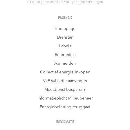
9.4
uit
10
gebasseerd op
390
+ gebruikerservaringen.
PAGINA’S
Homepage
Diensten
Labels
Referenties
Aanmelden
Collectief energie inkopen
VvE subsidie aanvragen
Meetdienst besparen?
Informatieplicht Milieubeheer
Energiebelasting teruggaaf
INFORMATIE