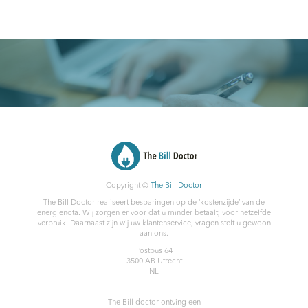
Copyright ©
The Bill Doctor
The Bill Doctor realiseert besparingen op de ‘kostenzijde’ van de
energienota. Wij zorgen er voor dat u minder betaalt, voor hetzelfde
verbruik. Daarnaast zijn wij uw klantenservice, vragen stelt u gewoon
aan ons.
Postbus 64
3500 AB
Utrecht
NL
The Bill doctor
ontving een