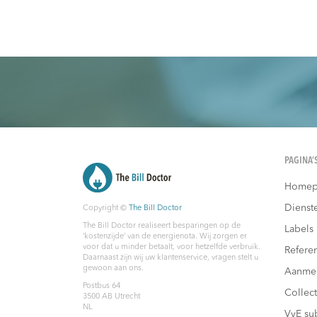
PAGINA’
Homep
Dienst
Copyright ©
The Bill Doctor
The Bill Doctor realiseert besparingen op de
Labels
‘kostenzijde’ van de energienota. Wij zorgen er
voor dat u minder betaalt, voor hetzelfde verbruik.
Referen
Daarnaast zijn wij uw klantenservice, vragen stelt u
gewoon aan ons.
Aanme
Postbus 64
Collec
3500 AB
Utrecht
NL
VvE su