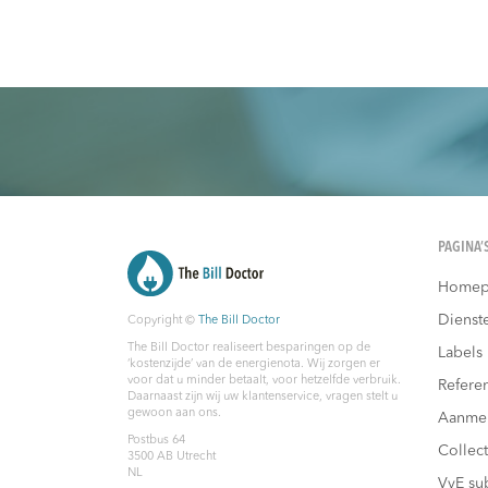
PAGINA’
Homep
Dienst
Copyright ©
The Bill Doctor
The Bill Doctor realiseert besparingen op de
Labels
‘kostenzijde’ van de energienota. Wij zorgen er
voor dat u minder betaalt, voor hetzelfde verbruik.
Referen
Daarnaast zijn wij uw klantenservice, vragen stelt u
gewoon aan ons.
Aanme
Postbus 64
Collec
3500 AB
Utrecht
NL
VvE su