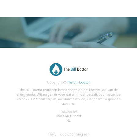
Copyright ©
The Bill Doctor
The Bill Doctor realiseert besparingen op de ‘kostenzijde’ van de
energienota. Wij zorgen er voor dat u minder betaalt, voor hetzelfde
verbruik. Daarnaast zijn wij uw klantenservice, vragen stelt u gewoon
aan ons.
Postbus 64
3500 AB
Utrecht
NL
The Bill doctor
ontving een