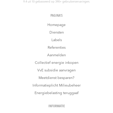
9.4
uit
10
gebasseerd op
390
+ gebruikerservaringen.
PAGINA’S
Homepage
Diensten
Labels
Referenties
Aanmelden
Collectief energie inkopen
VvE subsidie aanvragen
Meetdienst besparen?
Informatieplicht Milieubeheer
Energiebelasting teruggaaf
INFORMATIE