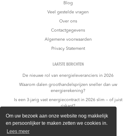
Blog
Veel gestelde vragen
Over ons
Contactgegevens
Algemene voorwaarden
Privacy Statement
LAATSTE BERICHTEN
De nieuwe rol van energieleveranciers in 2026
Waarom dalen groothandelsprijzen sneller dan uw
energierekening?
Is een 3-jarig vast energiecontract in 2026 slim — of juist
riskant?
Wat kost niets doen?
Om uw bezoek aan onze website nog makkelijk
en persoonlijker te maken zetten we cookies in.
Warmtepomp + dynamisch contract: gouden
combinatie of financieel risico?
Lees meer