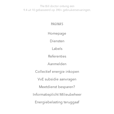
The Bill doctor
ontving een
9.4
uit
10
gebasseerd op
390
+ gebruikerservaringen.
PAGINA’S
Homepage
Diensten
Labels
Referenties
Aanmelden
Collectief energie inkopen
VvE subsidie aanvragen
Meetdienst besparen?
Informatieplicht Milieubeheer
Energiebelasting teruggaaf