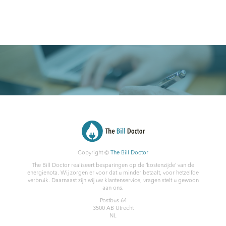
Copyright ©
The Bill Doctor
The Bill Doctor realiseert besparingen op de ‘kostenzijde’ van de
energienota. Wij zorgen er voor dat u minder betaalt, voor hetzelfde
verbruik. Daarnaast zijn wij uw klantenservice, vragen stelt u gewoon
aan ons.
Postbus 64
3500 AB
Utrecht
NL