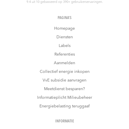
9.4
uit
10
gebasseerd op
390
+ gebruikerservaringen.
PAGINA’S
Homepage
Diensten
Labels
Referenties
Aanmelden
Collectief energie inkopen
VvE subsidie aanvragen
Meetdienst besparen?
Informatieplicht Milieubeheer
Energiebelasting teruggaaf
INFORMATIE