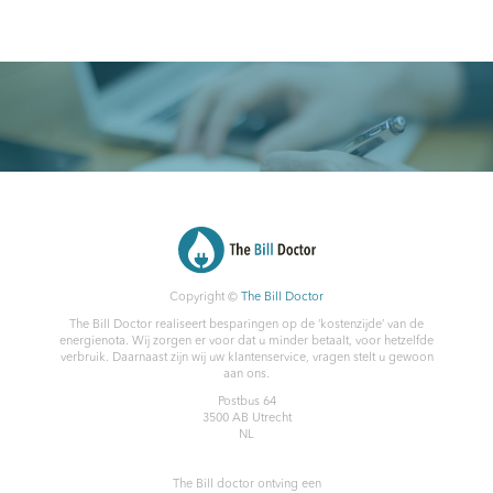
Copyright ©
The Bill Doctor
The Bill Doctor realiseert besparingen op de ‘kostenzijde’ van de
energienota. Wij zorgen er voor dat u minder betaalt, voor hetzelfde
verbruik. Daarnaast zijn wij uw klantenservice, vragen stelt u gewoon
aan ons.
Postbus 64
3500 AB
Utrecht
NL
The Bill doctor
ontving een