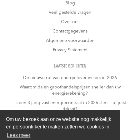
Blog
Veel gestelde vragen
Over ons
Contactgegevens
Algemene voorwaarden
Privacy Statement
LAATSTE BERICHTEN
De nieuwe rol van energieleveranciers in 2026
Waarom dalen groothandelsprijzen sneller dan uw
energierekening?
Is een 3-jarig vast energiecontract in 2026 slim — of juist
riskant?
Wat kost niets doen?
Om uw bezoek aan onze website nog makkelijk
en persoonlijker te maken zetten we cookies in.
Warmtepomp + dynamisch contract: gouden
combinatie of financieel risico?
Lees meer