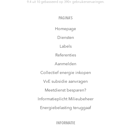
9.4
uit
10
gebasseerd op
390
+ gebruikerservaringen.
PAGINA’S
Homepage
Diensten
Labels
Referenties
Aanmelden
Collectief energie inkopen
VvE subsidie aanvragen
Meetdienst besparen?
Informatieplicht Milieubeheer
Energiebelasting teruggaaf
INFORMATIE