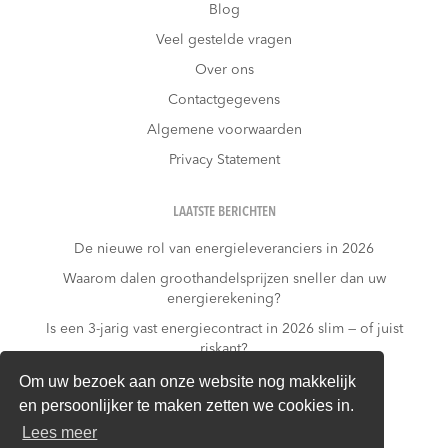
Blog
Veel gestelde vragen
Over ons
Contactgegevens
Algemene voorwaarden
Privacy Statement
LAATSTE BERICHTEN
De nieuwe rol van energieleveranciers in 2026
Waarom dalen groothandelsprijzen sneller dan uw
energierekening?
Is een 3-jarig vast energiecontract in 2026 slim — of juist
riskant?
Wat kost niets doen?
Om uw bezoek aan onze website nog makkelijk
en persoonlijker te maken zetten we cookies in.
Warmtepomp + dynamisch contract: gouden
combinatie of financieel risico?
Lees meer