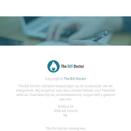
Copyright ©
The Bill Doctor
The Bill Doctor realiseert besparingen op de ‘kostenzijde’ van de
energienota. Wij zorgen er voor dat u minder betaalt, voor hetzelfde
verbruik. Daarnaast zijn wij uw klantenservice, vragen stelt u gewoon
aan ons.
Postbus 64
3500 AB
Utrecht
NL
The Bill doctor
ontving een