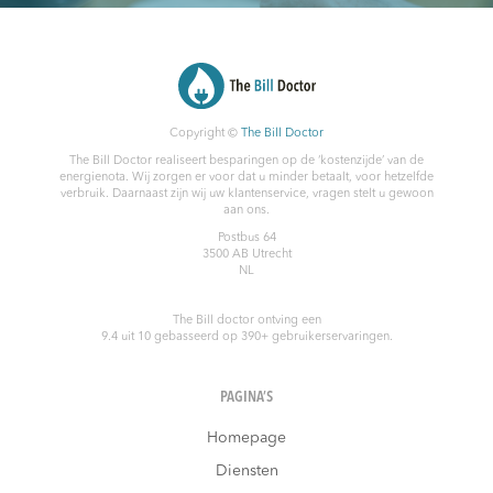
Copyright ©
The Bill Doctor
The Bill Doctor realiseert besparingen op de ‘kostenzijde’ van de
energienota. Wij zorgen er voor dat u minder betaalt, voor hetzelfde
verbruik. Daarnaast zijn wij uw klantenservice, vragen stelt u gewoon
aan ons.
Postbus 64
3500 AB
Utrecht
NL
The Bill doctor
ontving een
9.4
uit
10
gebasseerd op
390
+ gebruikerservaringen.
PAGINA’S
Homepage
Diensten